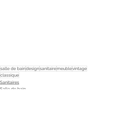
salle de bain
design
sanitaire
meuble
vintage
classique
Sanitaires
Salle de bain
Déco