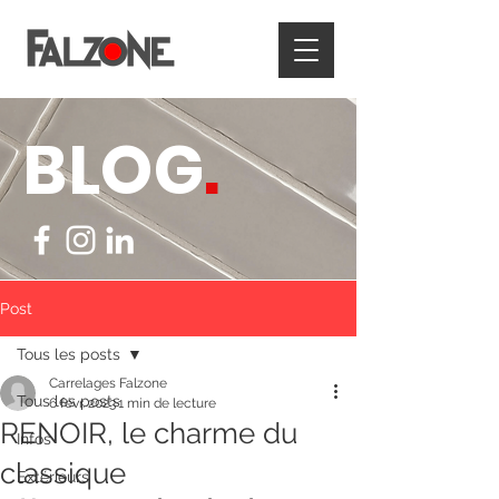
BLOG
.
Post
Tous les posts
Carrelages Falzone
Tous les posts
6 févr. 2023
1 min de lecture
RENOIR, le charme du
Infos
classique
Extérieurs