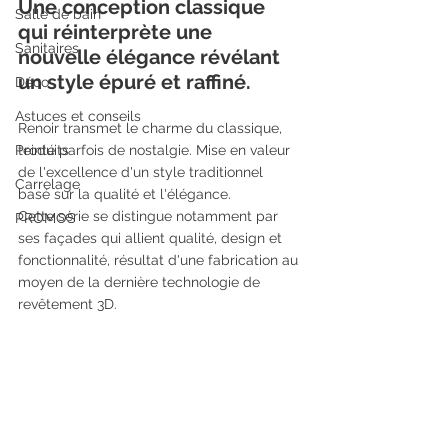
Une conception classique 
Salle de bain
qui réinterprète une 
Sanitaires
nouvelle élégance révélant 
un style épuré et raffiné.
Déco
Astuces et conseils
Renoir transmet le charme du classique, 
Produits
teinté parfois de nostalgie. Mise en valeur 
de l'excellence d'un style traditionnel 
Carrelage
basé sur la qualité et l'élégance.
Cette série se distingue notamment par 
PROMOS
ses façades qui allient qualité, design et 
fonctionnalité, résultat d'une fabrication au 
moyen de la dernière technologie de 
revêtement 3D.