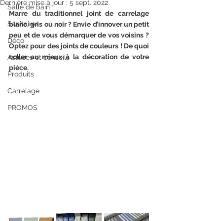
Dernière mise à jour :
5 sept. 2022
Salle de bain
Marre du traditionnel joint de carrelage 
Sanitaires
blanc, gris ou noir ? Envie d’innover un petit 
peu et de vous démarquer de vos voisins ? 
Déco
Optez pour des joints de couleurs ! De quoi 
coller au mieux à la décoration de votre 
Astuces et conseils
pièce.
Produits
Carrelage
PROMOS