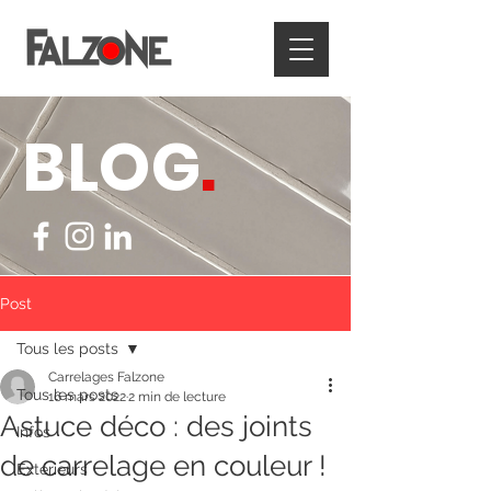
BLOG
.
Post
Tous les posts
Carrelages Falzone
Tous les posts
16 mars 2022
2 min de lecture
Astuce déco : des joints
Infos
de carrelage en couleur !
Extérieurs